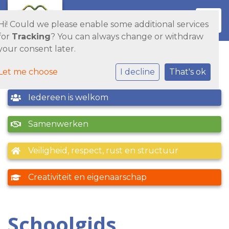
Toggl
Hi! Could we please enable some additional services
for
Tracking
? You can always change or withdraw
your consent later.
Let me choose
I decline
That's ok
Iedereen is welkom
Samenwerken
Veiligheid, respect, rust en structuur
Creativiteit en eigenaarschap
Schoolgids