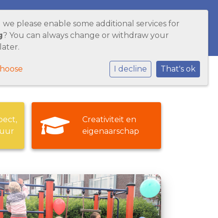
d we please enable some additional services for
WNLOADS
CONTACT
Inloggen
g
? You can always change or withdraw your
later.
choose
I decline
That's ok
pect,
Creativiteit en
tuur
eigenaarschap