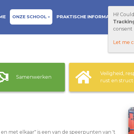
Hi! Coul
ME
ONZE SCHOOL
PRAKTISCHE INFORMATIE
DO
Trackin
consent 
Let me 
Veiligheid, res
Samenwerken
rust en struc
n en met elkaar" is een van de speerpunten van 't