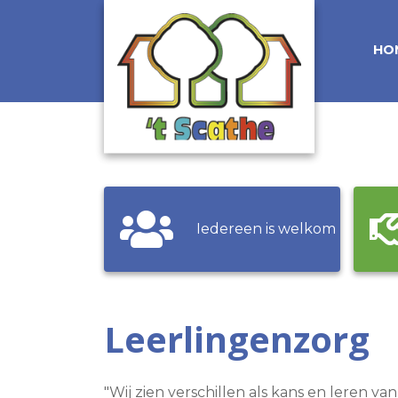
HO
Iedereen is welkom
Leerlingenzorg
"Wij zien verschillen als kans en leren va