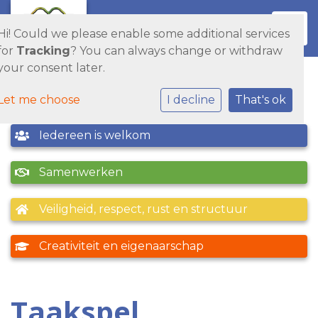
Toggl
Hi! Could we please enable some additional services
for
Tracking
? You can always change or withdraw
your consent later.
Let me choose
I decline
That's ok
Iedereen is welkom
Samenwerken
Veiligheid, respect, rust en structuur
Creativiteit en eigenaarschap
Taakspel