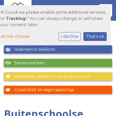
Toggl
Hi! Could we please enable some additional services
for
Tracking
? You can always change or withdraw
your consent later.
Let me choose
I decline
That's ok
Iedereen is welkom
Samenwerken
Veiligheid, respect, rust en structuur
Creativiteit en eigenaarschap
Buitenschoolse