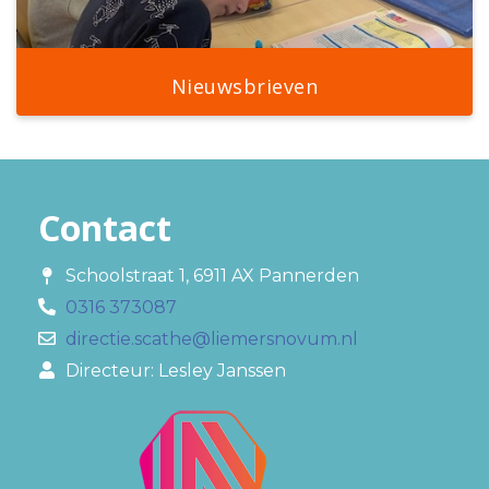
Nieuwsbrieven
Contact
Schoolstraat 1, 6911 AX Pannerden
0316 373087
directie.scathe@liemersnovum.nl
Directeur: Lesley Janssen