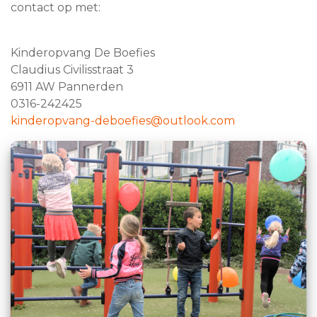
contact op met:
Kinderopvang De Boefies
Claudius Civilisstraat 3
6911 AW Pannerden
0316-242425
kinderopvang-deboefies@outlook.com